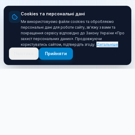
Cookies та персональні дані
Ми використовуємо файли cookies та обробляємо
персональні дані для роботи сайту, зв'язку з вами та
покращення сервісу відповідно до Закону України «Про
захист персональних даних». Продовжуючи
користуватись сайтом, підтвердіть згоду.
Детальніше
Політика
Прийняти
Про нас
Хто ми такі
Якісний товар за прийнятною ціною