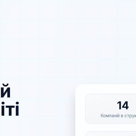
ий
іті
14
Компаній в стру