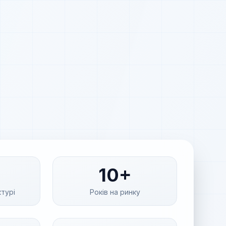
10+
ктурі
Років на ринку