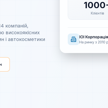
1000
Клієнтів
14 компаній,
ію високоякісних
IOI
Корпорація
ин і автокосметики
На ринку з
2010
р
н