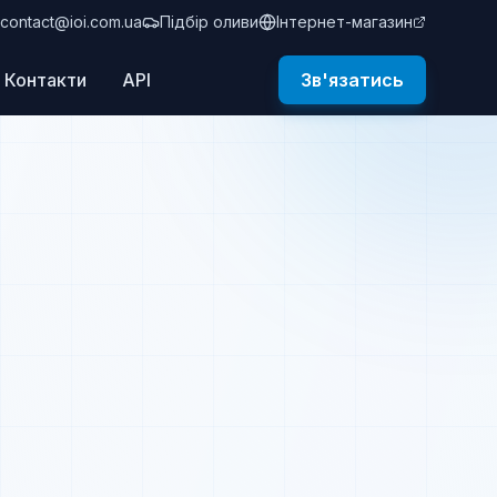
contact@ioi.com.ua
Підбір оливи
Інтернет-магазин
Контакти
API
Зв'язатись