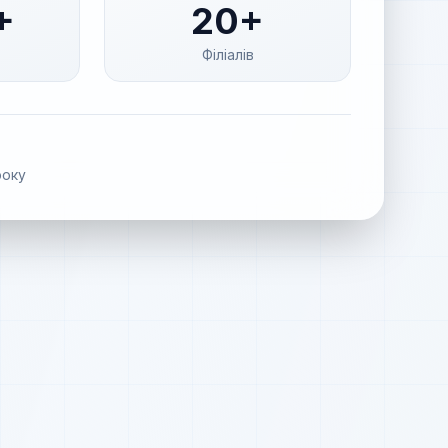
+
20+
Філіалів
оку