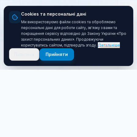
Cookies та персональні дані
Ми використовуємо файли cookies та обробляємо
персональні дані для роботи сайту, зв'язку з вами та
покращення сервісу відповідно до Закону України «Про
захист персональних даних». Продовжуючи
користуватись сайтом, підтвердіть згоду.
Детальніше
Політика
Прийняти
Про нас
Хто ми такі
Якісний товар за прийнятною ціною