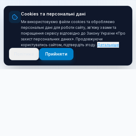
Cookies та персональні дані
Ми використовуємо файли cookies та обробляємо
персональні дані для роботи сайту, зв'язку з вами та
покращення сервісу відповідно до Закону України «Про
захист персональних даних». Продовжуючи
користуватись сайтом, підтвердіть згоду.
Детальніше
Політика
Прийняти
Про нас
Хто ми такі
Якісний товар за прийнятною ціною