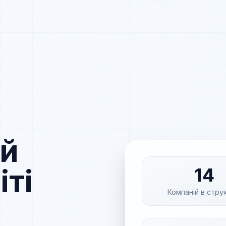
ий
іті
14
Компаній в стру