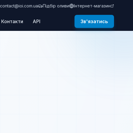
contact@ioi.com.ua
Підбір оливи
Інтернет-магазин
Контакти
API
Зв'язатись