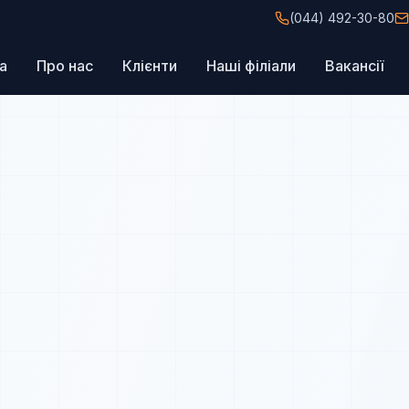
(044) 492-30-80
а
Про нас
Клієнти
Наші філіали
Вакансії