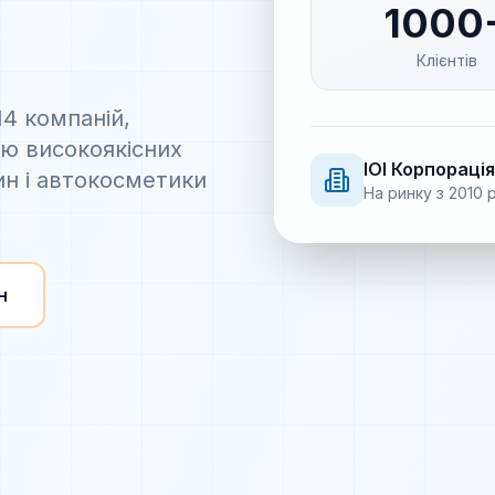
1000
Клієнтів
14 компаній,
ію високоякісних
IOI
Корпорація
ин і автокосметики
На ринку з
2010
р
н