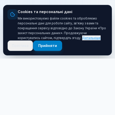
Cookies та персональні дані
Ми використовуємо файли cookies та обробляємо
персональні дані для роботи сайту, зв'язку з вами та
покращення сервісу відповідно до Закону України «Про
захист персональних даних». Продовжуючи
користуватись сайтом, підтвердіть згоду.
Детальніше
Політика
Прийняти
Про нас
Хто ми такі
Якісний товар за прийнятною ціною