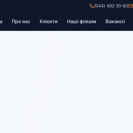
(044) 492-30-80
а
Про нас
Клієнти
Наші філіали
Вакансії