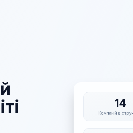
ий
іті
14
Компаній в стру