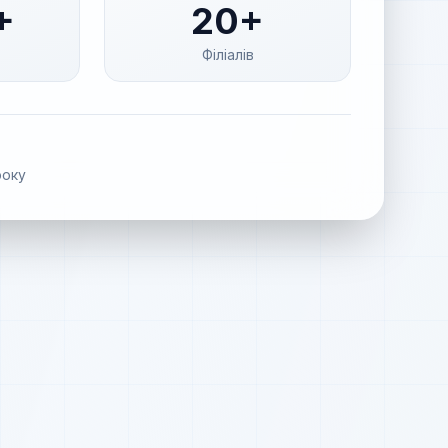
+
20+
Філіалів
оку