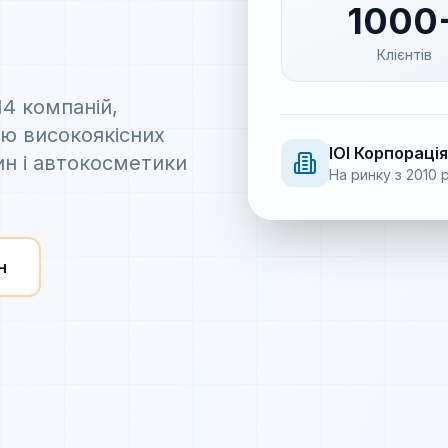
1000
Клієнтів
14 компаній,
ію високоякісних
IOI
Корпорація
ин і автокосметики
На ринку з
2010
р
н