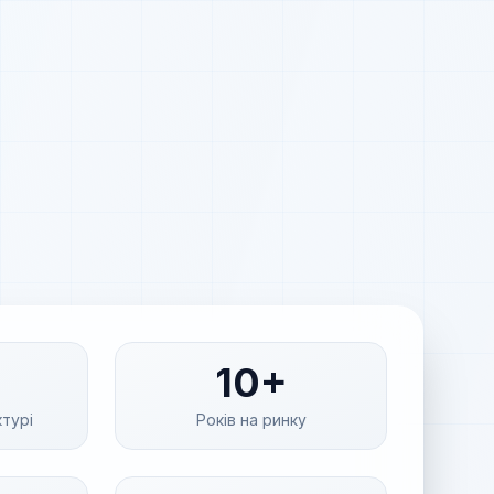
10+
ктурі
Років на ринку