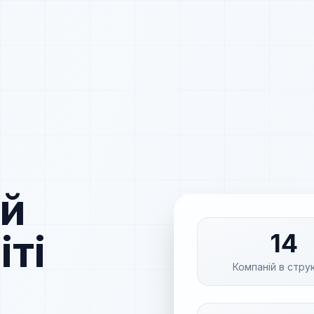
ий
іті
14
Компаній в стру