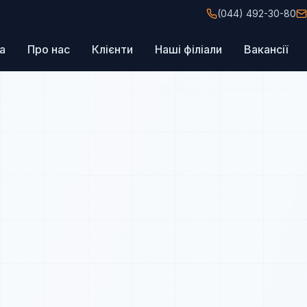
(044) 492-30-80
а
Про нас
Клієнти
Наші філіали
Вакансії