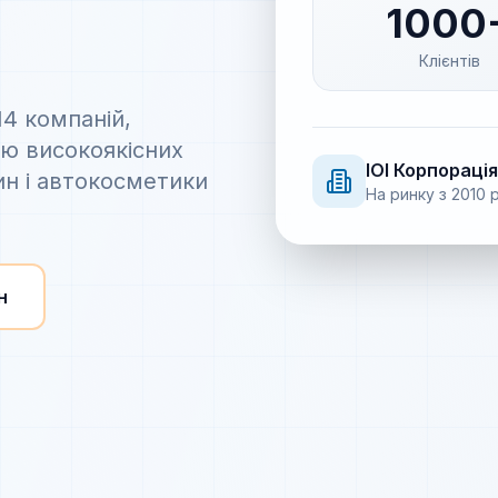
1000
Клієнтів
14 компаній,
ію високоякісних
IOI
Корпорація
ин і автокосметики
На ринку з
2010
р
н