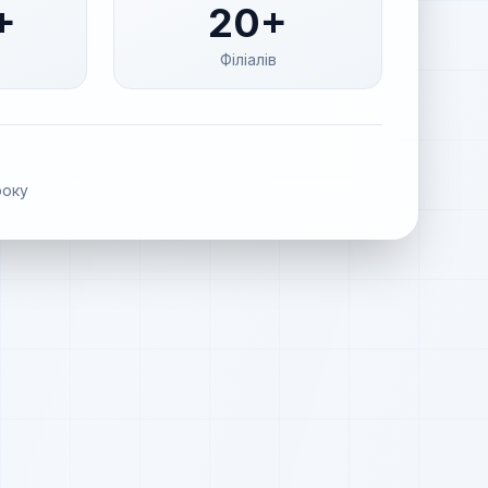
+
20+
Філіалів
оку