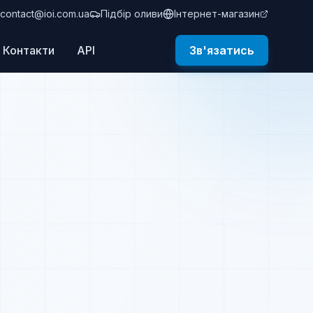
contact@ioi.com.ua
Підбір оливи
Інтернет-магазин
Контакти
API
Зв'язатись