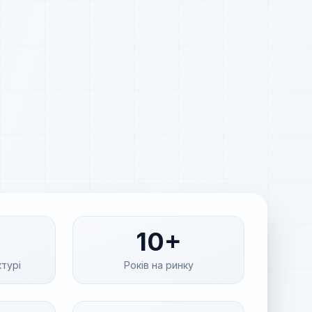
10+
ктурі
Років на ринку