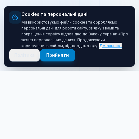
Cookies та персональні дані
Ми використовуємо файли cookies та обробляємо
персональні дані для роботи сайту, зв'язку з вами та
покращення сервісу відповідно до Закону України «Про
захист персональних даних». Продовжуючи
користуватись сайтом, підтвердіть згоду.
Детальніше
Політика
Прийняти
Про нас
Хто ми такі
Якісний товар за прийнятною ціною