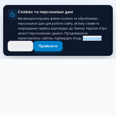
Cookies та персональні дані
Ми використовуємо файли cookies та обробляємо
персональні дані для роботи сайту, зв'язку з вами та
покращення сервісу відповідно до Закону України «Про
захист персональних даних». Продовжуючи
користуватись сайтом, підтвердіть згоду.
Детальніше
Політика
Прийняти
Про нас
Хто ми такі
Якісний товар за прийнятною ціною