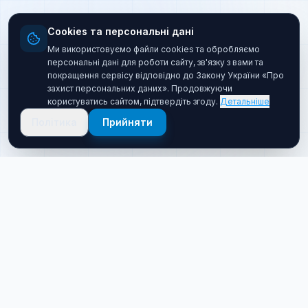
Cookies та персональні дані
Ми використовуємо файли cookies та обробляємо
персональні дані для роботи сайту, зв'язку з вами та
покращення сервісу відповідно до Закону України «Про
захист персональних даних». Продовжуючи
користуватись сайтом, підтвердіть згоду.
Детальніше
Політика
Прийняти
Про нас
Хто ми такі
Якісний товар за прийнятною ціною