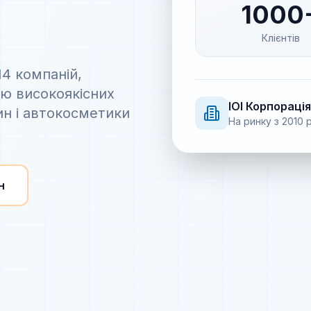
1000
Клієнтів
14 компаній,
ію високоякісних
IOI
Корпорація
ин і автокосметики
На ринку з
2010
р
н