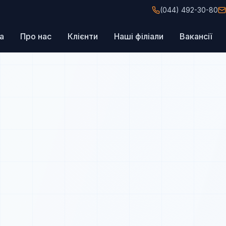
(044) 492-30-80
а
Про нас
Клієнти
Наші філіали
Вакансії