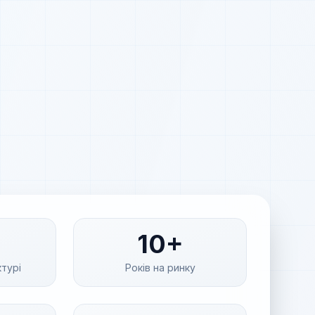
10+
ктурі
Років на ринку