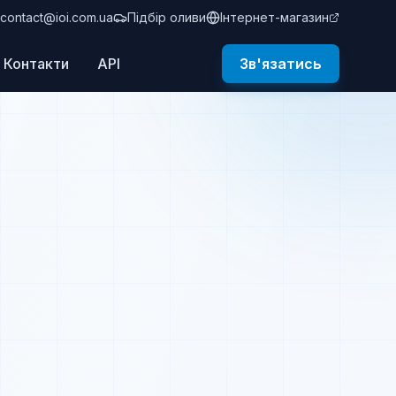
contact@ioi.com.ua
Підбір оливи
Інтернет-магазин
Контакти
API
Зв'язатись