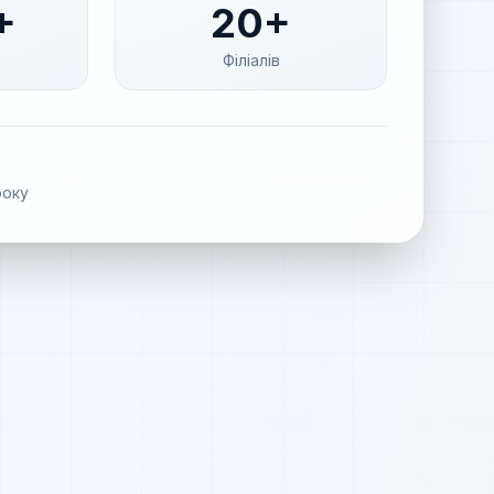
+
20+
Філіалів
оку