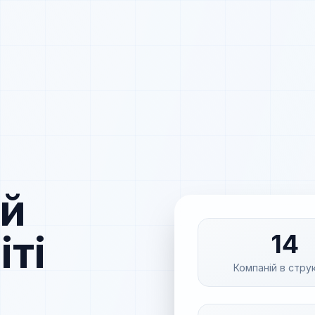
ий
іті
14
Компаній в стру