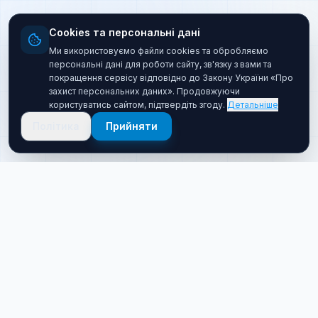
Cookies та персональні дані
Ми використовуємо файли cookies та обробляємо
персональні дані для роботи сайту, зв'язку з вами та
покращення сервісу відповідно до Закону України «Про
захист персональних даних». Продовжуючи
користуватись сайтом, підтвердіть згоду.
Детальніше
Політика
Прийняти
Про нас
Хто ми такі
Якісний товар за прийнятною ціною