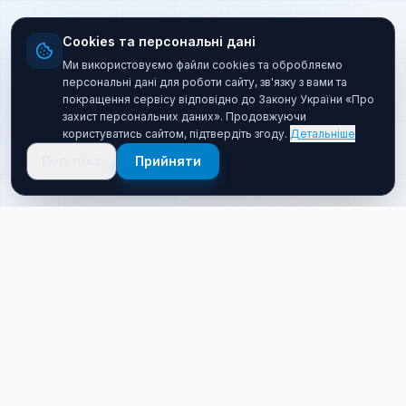
Cookies та персональні дані
Ми використовуємо файли cookies та обробляємо
персональні дані для роботи сайту, зв'язку з вами та
покращення сервісу відповідно до Закону України «Про
захист персональних даних». Продовжуючи
користуватись сайтом, підтвердіть згоду.
Детальніше
Політика
Прийняти
Про нас
Хто ми такі
Якісний товар за прийнятною ціною