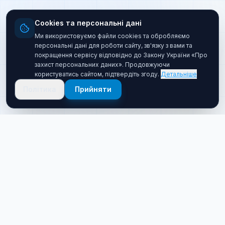
Cookies та персональні дані
Ми використовуємо файли cookies та обробляємо
персональні дані для роботи сайту, зв'язку з вами та
покращення сервісу відповідно до Закону України «Про
захист персональних даних». Продовжуючи
користуватись сайтом, підтвердіть згоду.
Детальніше
Політика
Прийняти
Про нас
Хто ми такі
Якісний товар за прийнятною ціною