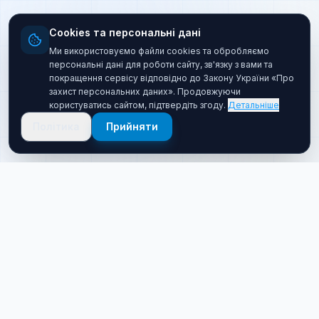
Cookies та персональні дані
Ми використовуємо файли cookies та обробляємо
персональні дані для роботи сайту, зв'язку з вами та
покращення сервісу відповідно до Закону України «Про
захист персональних даних». Продовжуючи
користуватись сайтом, підтвердіть згоду.
Детальніше
Політика
Прийняти
Про нас
Хто ми такі
Якісний товар за прийнятною ціною