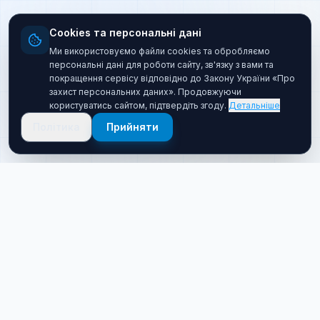
Cookies та персональні дані
Ми використовуємо файли cookies та обробляємо
персональні дані для роботи сайту, зв'язку з вами та
покращення сервісу відповідно до Закону України «Про
захист персональних даних». Продовжуючи
користуватись сайтом, підтвердіть згоду.
Детальніше
Політика
Прийняти
Про нас
Хто ми такі
Якісний товар за прийнятною ціною