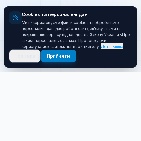
Cookies та персональні дані
Ми використовуємо файли cookies та обробляємо
персональні дані для роботи сайту, зв'язку з вами та
покращення сервісу відповідно до Закону України «Про
захист персональних даних». Продовжуючи
користуватись сайтом, підтвердіть згоду.
Детальніше
Політика
Прийняти
Про нас
Хто ми такі
Якісний товар за прийнятною ціною