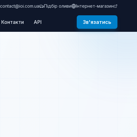
contact@ioi.com.ua
Підбір оливи
Інтернет-магазин
Контакти
API
Зв'язатись