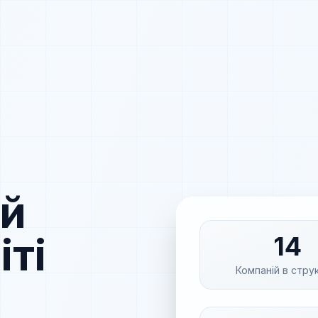
ий
іті
14
Компаній в стру