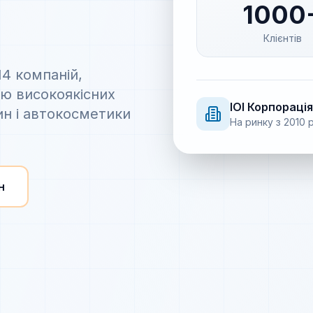
1000
Клієнтів
14 компаній,
ію високоякісних
IOI
Корпорація
ин і автокосметики
На ринку з
2010
р
н