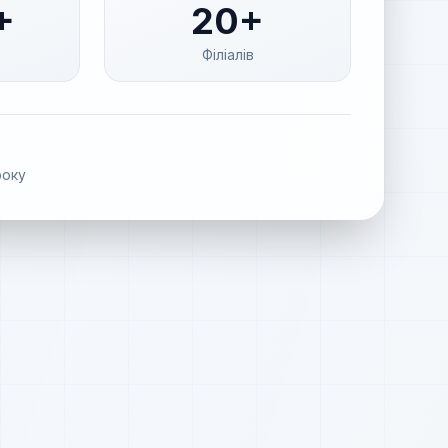
+
20+
Філіалів
оку