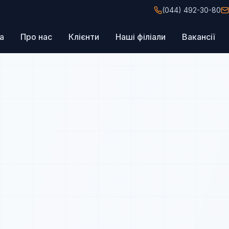
(044) 492-30-80
а
Про нас
Клієнти
Наші філіали
Вакансії