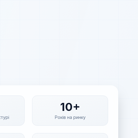
10+
ктурі
Років на ринку